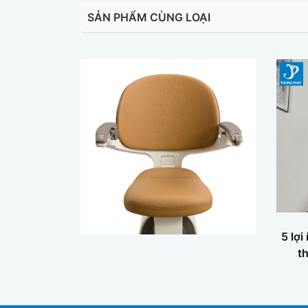
SẢN PHẨM CÙNG LOẠI
5 lợi
t