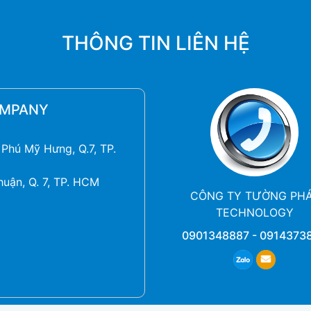
THÔNG TIN LIÊN HỆ
OMPANY
Phú Mỹ Hưng, Q.7, TP.
huận, Q. 7, TP. HCM
CÔNG TY TƯỜNG PH
TECHNOLOGY
0901348887
-
0914373