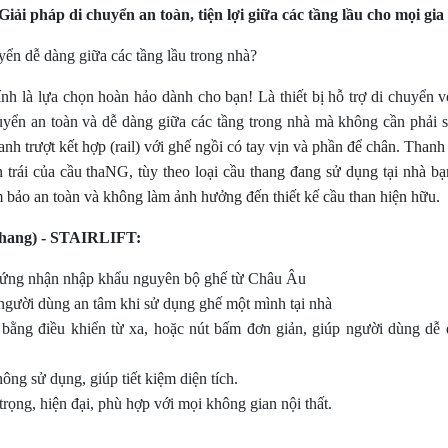
Giải pháp
di chuyển
an toàn, tiện lợi
giữa các tầng lầu
cho mọi gia
yển dễ dàng giữa các tầng lầu trong nhà?
nh là lựa chọn hoàn hảo dành cho bạn!
Là thiết bị hỗ trợ di chuyển 
huyển an toàn và dễ dàng giữa các tầng trong nhà mà không cần phải 
nh trượt kết hợp (rail) với ghế ngồi có tay vịn và phần để chân. Thanh 
trái của cầu thaNG, tùy theo loại cầu thang đang sử dụng tại nhà bạ
m bảo an toàn và không làm ảnh hưởng đến thiết kế cầu than hiện hữu.
thang) - STAIRLIFT:
ứng nhận nhập khẩu nguyên bộ ghế từ Châu Âu
người dùng an tâm khi sử dụng ghế một mình tại nhà
ằng điều khiển từ xa, hoặc nút bấm đơn giản, giúp người dùng dễ 
ng sử dụng, giúp tiết kiệm diện tích.
rọng, hiện đại, phù hợp với mọi không gian nội thất.