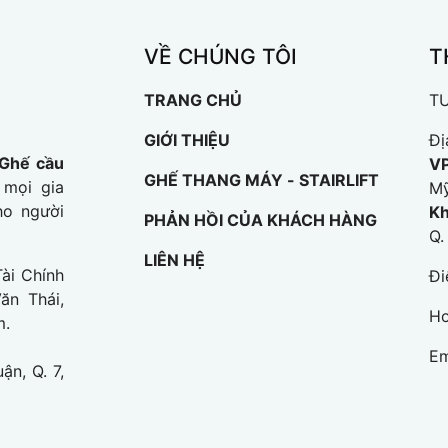
VỀ CHÚNG TÔI
T
TRANG CHỦ
T
GIỚI THIỆU
Đị
Ghế cầu
V
GHẾ THANG MÁY - STAIRLIFT
mọi gia
Mỹ
ho người
Kh
PHẢN HỒI CỦA KHÁCH HÀNG
Q.
LIÊN HỆ
ài Chính
Đi
n Thái,
Ho
m.
Em
ận, Q. 7,