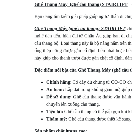
Ghế
Thang Máy (ghế cầu thang) STAIRLIFT
- 
Bạn đang tìm kiếm giải pháp giúp người thân di chu
Ghế Thang Máy (ghế cầu thang) STAIRLIFT
chí
nghệ tiên tiến, hiện đại từ Châu Âu giúp bạn di c
cầu thang bộ.
Loại thang này là bộ nâng nằm trên tha
ống thép cứng được gắn cố định bên phải hoặc bên 
này giúp cho thanh trượt được gắn chặt cố định, đả
Đặc điểm nổi bật của Ghế Thang Máy (ghế cầu 
Chính hãng
:
Có đầy đủ chứng từ CO-CQ ch
An toàn:
Lắp đặt trong không gian mở, giúp 
Dễ sử dụng:
Ghế cầu thang được vận hành b
chuyển lên xuống cầu thang.
Tiện lợi:
Ghế cầu thang có thể gấp gọn khi khô
Thẩm mỹ:
Ghế cầu thang được thiết kế sang t
Sản phẩm chất lượng cao: