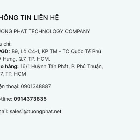
HÔNG TIN LIÊN HỆ
UONG PHAT TECHNOLOGY COMPANY
a chỉ:
PGD:
B9, Lô C4-1, KP TM - TC Quốc Tế Phú
 Hưng, Q.7, TP. HCM.
o hàng:
16/1 Huỳnh Tấn Phát, P. Phú Thuận,
 7, TP. HCM
ện thoại:
0901348887
tline:
0914373835
ail:
sales1@tuongphat.net