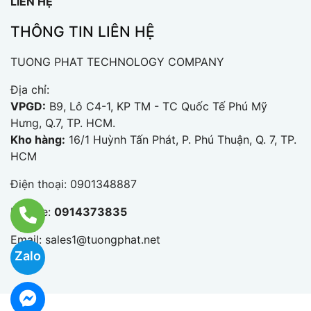
LIÊN HỆ
THÔNG TIN LIÊN HỆ
TUONG PHAT TECHNOLOGY COMPANY
Địa chỉ:
VPGD:
B9, Lô C4-1, KP TM - TC Quốc Tế Phú Mỹ
Hưng, Q.7, TP. HCM.
Kho hàng:
16/1 Huỳnh Tấn Phát, P. Phú Thuận, Q. 7, TP.
HCM
Điện thoại:
0901348887
Hotline:
0914373835
Email:
sales1@tuongphat.net
Zalo