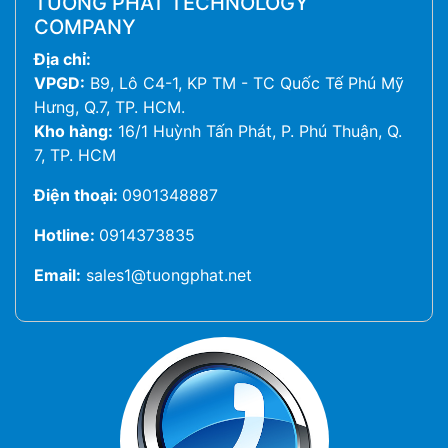
TUONG PHAT TECHNOLOGY
COMPANY
Địa chỉ:
VPGD:
B9, Lô C4-1, KP TM - TC Quốc Tế Phú Mỹ
Hưng, Q.7, TP. HCM.
Kho hàng:
16/1 Huỳnh Tấn Phát, P. Phú Thuận, Q.
7, TP. HCM
Điện thoại:
0901348887
Hotline:
0914373835
Email:
sales1@tuongphat.net