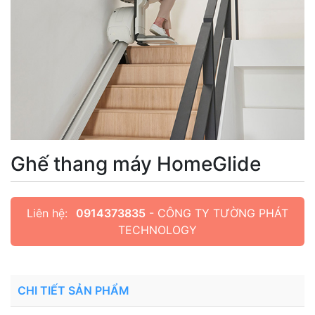
Ghế thang máy HomeGlide
Liên hệ:
0914373835
- CÔNG TY TƯỜNG PHÁT
TECHNOLOGY
CHI TIẾT SẢN PHẨM