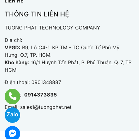
LIÊN HỆ
THÔNG TIN LIÊN HỆ
TUONG PHAT TECHNOLOGY COMPANY
Địa chỉ:
VPGD:
B9, Lô C4-1, KP TM - TC Quốc Tế Phú Mỹ
Hưng, Q.7, TP. HCM.
Kho hàng:
16/1 Huỳnh Tấn Phát, P. Phú Thuận, Q. 7, TP.
HCM
Điện thoại:
0901348887
Hotline:
0914373835
Email:
sales1@tuongphat.net
Zalo