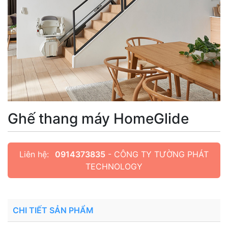
Ghế thang máy HomeGlide
Liên hệ:
0914373835
- CÔNG TY TƯỜNG PHÁT
TECHNOLOGY
CHI TIẾT SẢN PHẨM