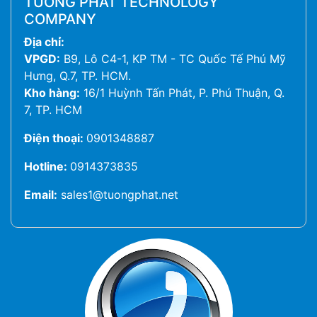
TUONG PHAT TECHNOLOGY
COMPANY
Địa chỉ:
VPGD:
B9, Lô C4-1, KP TM - TC Quốc Tế Phú Mỹ
Hưng, Q.7, TP. HCM.
Kho hàng:
16/1 Huỳnh Tấn Phát, P. Phú Thuận, Q.
7, TP. HCM
Điện thoại:
0901348887
Hotline:
0914373835
Email:
sales1@tuongphat.net